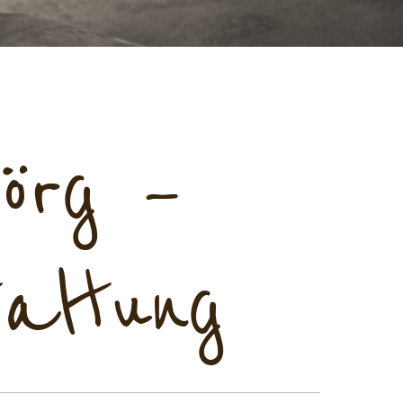
örg –
taltung